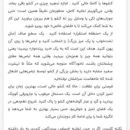
کشوها را کاملا خالی کنید : اجازه ندهید چیزی در کشو باقی بماند.
وقتی می‌گوییم تخلیه کامل، منظورمان دقیقاً همین است؛ حتی
جوراب‌های تکی یا وسایل ریز تهِ کشو را هم بیرون بیاورید. این کار
به شما کمک می‌کند تا با «فضای خالص» خود روبرو شوید.
از یک «منطقه استقرار» استفاده کنید : یک سطح صاف (مثل
تخت‌خواب یا یک میز بزرگ) را انتخاب کنید و لباس‌ها را روی آن
پهن کنید. هدف این است که به یک «دید پرنده‌وار» برسید؛ یعنی
بتوانید همه چیز را هم‌زمان ببینید. وقتی همه لباس‌ها مقابل
چشمانتان باشند، ناخودآگاه متوجه می‌شوید که مثلاً ۵ تیشرت
سفید مشابه دارید یا بخش بزرگی از کشو توسط لباس‌هایی اشغال
شده که ماه‌هاست سراغشان نرفته‌اید.
فرصتی برای نظافت : حالا که کشو خالی است، بهترین زمان برای
تمیز کردن داخل آن است. یک دستمال مرطوب یا جاروبرقی کوچک
بردارید و گرد و غبار گوشه‌های کشو را پاک کنید. شروع نظم‌دهی در
یک فضای تمیز و خوش‌بو، حس بسیار بهتری به شما می‌دهد و
انگیزه شما را برای ادامه کار دوچندان می‌کند.
نکته کلیدی: اگر در حین تخلیه احساس سردرگمی کردید، به یاد داشته