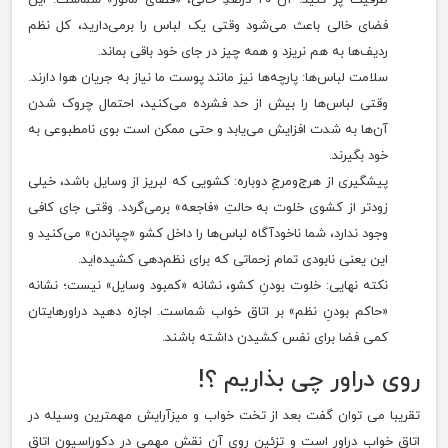
فضای خالی باعث می‌شود وقتی یک لباس را برمی‌دارید، کل نظم
ردیف‌ها به هم نریزد و همه چیز در جای خود باقی بماند.
سلامت لباس‌ها: پارچه‌ها نیز مانند پوست ما نیاز به جریان هوا دارند.
وقتی لباس‌ها را بیش از حد فشرده می‌کنید، احتمال چروک شدن
آن‌ها به شدت افزایش می‌یابد و حتی ممکن است بوی نامطبوعی به
خود بگیرند.
پیشگیری از هرج‌ومرجِ دوباره: کشویی که لبریز از وسایل باشد، خیلی
زودتر از کشوی خلوت به حالتِ «فاجعه» برمی‌گردد. وقتی جای کافی
وجود ندارد، شما ناخودآگاه لباس‌ها را داخل کشو «چپاندن» می‌کنید و
این یعنی نابودی تمام زحماتی که برای نظم‌دهی کشیده‌اید.
نکته نهایی: خلوت بودنِ کشو، نشانه «کمبود وسایل» نیست؛ نشانه
«حاکم بودنِ نظم» بر اتاق خواب شماست. اجازه دهید دراورهایتان
کمی فضا برای نفس کشیدن داشته باشند.
روی دراور چی بذاریم ؟!
تقریبا می توان گفت بعد از تخت خواب و میزآرایش مهمترین وسیله در
اتاق خواب دراور است و تزئین روی آن نقش مهمی در دکوراسیون اتاق