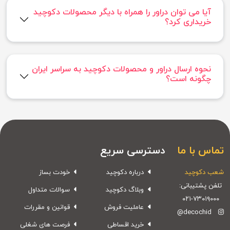
آیا می توان دراور را همراه با دیگر محصولات دکوچید
خریداری کرد؟
نحوه ارسال دراور و محصولات دکوچید به سراسر ایران
چگونه است؟
تماس با ما
دسترسی سریع
شعب دکوچید
درباره دکوچید
خودت بساز
تلفن پشتیبانی:
وبلاگ دکوچید
سوالات متداول
۰۲۱-۷۳۰۱۹۰۰۰
عاملیت فروش
قوانین و مقررات
@decochid
خرید اقساطی
فرصت های شغلی