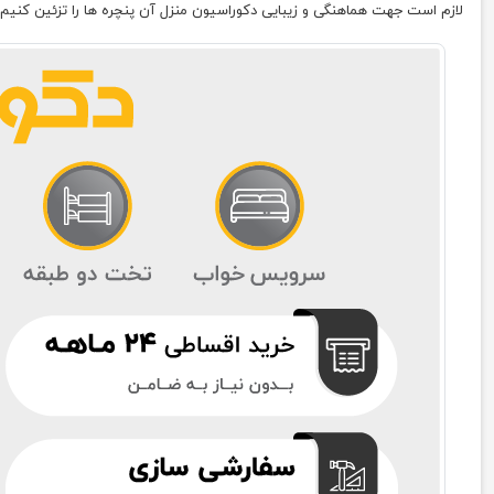
لازم است جهت هماهنگی و زیبایی دکوراسیون منزل آن پنچره ها را تزئین کنیم.