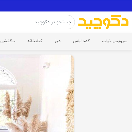
سرویس خواب
کمد لباس
میز
کتابخانه
جاکفشی