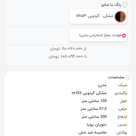
رنگ یا سایز:
مشکی - گردویی M۱۵۳
خودت بساز
(سفارشی سازی)
۸۰.۰۷۰.۰۰۰
از
تومان
۱۰۸.۰۹۶.۰۰۰
تا
تومان
مشخصات
سبک:
مدرن
رنگبندی:
مشکی گردویی m153
طول:
130 سانتی متر
عرض:
57.5 سانتی متر
ارتفاع:
200 سانتی متر
جنس:
نئوپان پویا
روکش:
ملامینه ضد خش