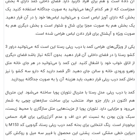
آن داده است و هم برای افراد کاربرد دارد. فضای داخلی کمد دارای 4 بخش
مجزاست که از هر کدام آن‌ها می‌توانید به صورت جداگانه استفاده کنید. یک
بخش که دارای آویز لباس است و می‌توانید لباس‌ها خود را در آن قرار دهید.
یک بخش هم به صورت مجزا برای شال و شلوار است و بخش دیگری هم به
صورت ویژه و آپشنال برای قرار دادن لباس طراحی شده است.
یکی از ویژگی‌های طراحی کمد با درب ریلی رستا این است که می‌توانید دراور 3
کشو رستا را در فضای داخلی آن قرار دهید. بدون آنکه نیاز باشد فضای دیگری
از اتاق خواب خود را اشغال کنید. این کمد را می‌توانید در هر جای خانه مثل
راهرو ورودی خانه و سالن جای دهید. اگر قصد دارید که دارو سه کشو را نیز
داخل کمد درب ریلی قرار دهید، باید هزینه آن را به صورت جداگانه بپردازید.
کمد با درب ریلی مدل رستا با متریال نئوپان پویا ساخته می‌شود. این متریال
هم اکنون در بازار جزو مواد منتخب برای ساخت سازه‌های چوبی به شمار
می‌رود و مزایایی دارد. نئوپان پویا از مزیت‌هایی مثل سازگاری با محیط زیست،
سبک وزن بودن به نسبت ام دی اف و عدم آلرژی‌زایی برای افراد حساس
برخوردار است. رنگ انتخابی برای بدنه کمد درب ریلی رستا، گردویی کد M153 با
دیزاین خطی مشکی است. پشتی این محصول با فیبر سه میل و روکش کلی