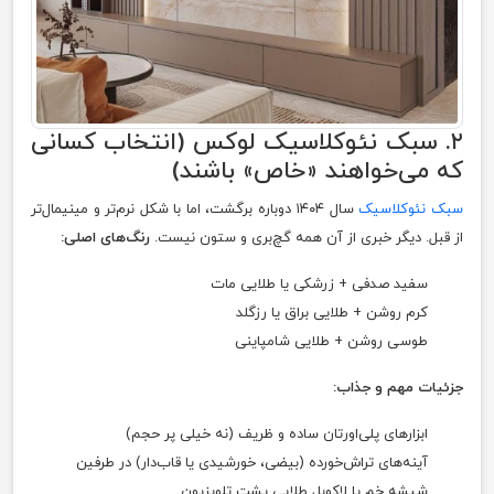
۲. سبک نئوکلاسیک لوکس (انتخاب کسانی
که می‌خواهند «خاص» باشند)
سبک نئوکلاسیک
سال ۱۴۰۴ دوباره برگشت، اما با شکل نرم‌تر و مینیمال‌تر
از قبل. دیگر خبری از آن همه گچ‌بری و ستون نیست.
رنگ‌های اصلی:
سفید صدفی + زرشکی یا طلایی مات
کرم روشن + طلایی براق یا رزگلد
طوسی روشن + طلایی شامپاینی
جزئیات مهم و جذاب:
ابزارهای پلی‌اورتان ساده و ظریف (نه خیلی پر حجم)
آینه‌های تراش‌خورده (بیضی، خورشیدی یا قاب‌دار) در طرفین
شیشه خم یا لاکوبل طلایی پشت تلویزیون