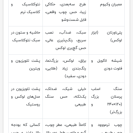
ممبران وکیوم
طرح سه‌بعدی، حکاکی
نئوکلاسیک و
زیبا، حس چوب واقعی،
کلاسیک نرم
قابل شست‌وشو
پلی‌اورتان (ابزار
سبک، ضدآب، نصب
حاشیه و ستون در
لوکس)
سریع، رنگ‌پذیری عالی،
سبک نئوکلاسیک
حس گچ‌بری لوکس
شیشه لاکوبل و
براق، لوکس، بزرگ‌نما،
پشت تلویزیون و
فلوت دودی
رنگ‌بندی زیاد (طلایی،
ویترین
دودی، سفید)
سنگ اسلب
خیلی شیک، ضدلک،
پشت تلویزیون در
پرسلان بزرگ
یک‌تکه، حس سنگ
مدل‌های لوکس و
(۱۲۰×۲۴۰ و
طبیعی
روستیک
بزرگ‌تر)
چوب ترمووود و
کاملاً طبیعی، عطر چوب،
کسانی که بودجه
چوب طبیعی
گرم و خاص، طول عمر بالا
بالا دارند و حس