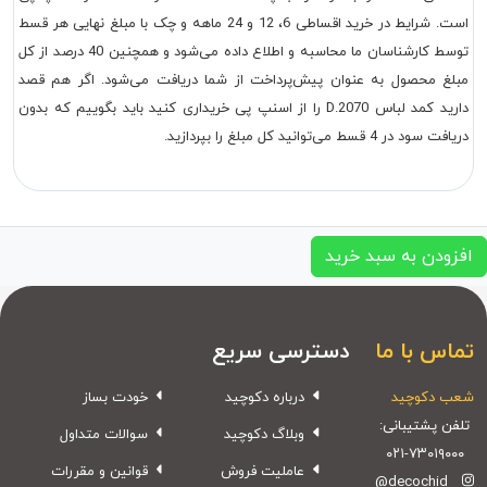
است. شرایط در خرید اقساطی 6، 12 و 24 ماهه و چک با مبلغ نهایی هر قسط
توسط کارشناسان ما محاسبه و اطلاع داده می‌شود و همچنین 40 درصد از کل
مبلغ محصول به عنوان پیش‌پرداخت از شما دریافت می‌شود. اگر هم قصد
دارید کمد لباس D.2070 را از اسنپ پی خریداری کنید باید بگوییم که بدون
دریافت سود در 4 قسط می‌توانید کل مبلغ را بپردازید.
افزودن به سبد خرید
تماس با ما
دسترسی سریع
شعب دکوچید
درباره دکوچید
خودت بساز
تلفن پشتیبانی:
وبلاگ دکوچید
سوالات متداول
۰۲۱-۷۳۰۱۹۰۰۰
عاملیت فروش
قوانین و مقررات
@decochid