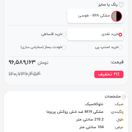
رنگ یا سایز:
مشکی M۱۹ - طوسی
خرید نقدی
خرید اقساطی
خرید اسنپ پی
خودت بساز
(سفارشی سازی)
۹۶,۵۸۹,۱۶۳
قیمت:
تومان
۱۲۰,۷۳۶,۴۵۴
٪ تخفیف
۲۱
مشخصات
سبک:
نئوکلاسیک
رنگبندی:
مشکی M19 ضد خش روکش پریزما
طول:
215.2 سانتی متر
عرض:
104 سانتی متر