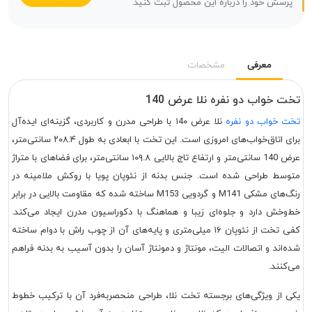
پرسش خود را درباره این محصول ثبت کنید.
معرفی
مشخصات
تخت خواب دو نفره نلا عرض 140
تخت خواب دو نفره
نلا عرض ۱4۰ با طراحی مدرن و کاربردی، گزینه‌ای ایده‌آل
برای اتاق‌خواب‌های امروزی است. این تخت با ابعادی به طول ۲۰۸.۴ سانتی‌متر،
عرض 140 سانتی‌متر و ارتفاع تاج بالایی ۱۰۹.۸ سانتی‌متر، برای فضاهای با متراژ
متوسط طراحی شده است. جنس بدنه از نئوپان پویا با روکش ملامینه در
رنگ‌های مشکی M141 و گردویی M153 ساخته شده که مقاومت بالایی در برابر
خط‌وخش دارد و جلوه‌ای زیبا و هماهنگ با دکوراسیون مدرن ایجاد می‌کند.
کفی تخت از نئوپان ۱۶ میلی‌متری و پایه‌های آن از چوب راش با دوام ساخته
شده‌اند و اتصالات الیت، مونتاژ و دمونتاژ آسان را بدون آسیب به بدنه فراهم
می‌کنند.
یکی از ویژگی‌های برجسته تخت نلا، طراحی منحصربه‌فرد آن با ترکیب خطوط