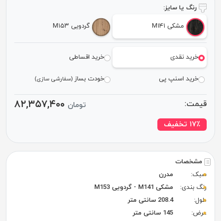
رنگ یا سایز:
مشکی M۱۴۱
گردویی M۱۵۳
خرید نقدی
خرید اقساطی
خرید اسنپ پی
خودت بساز
(سفارشی سازی)
۸۲,۳۵۷,۴۰۰
قیمت:
تومان
٪ تخفیف
۱۷
مشخصات
سبک:
مدرن
رنگ بندی:
مشکی M141 - گردویی M153
طول:
208.4 سانتی متر
عرض:
145 سانتی متر