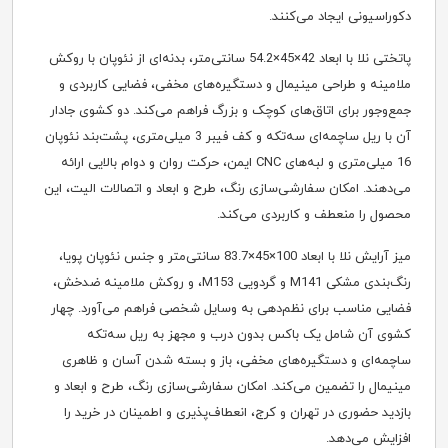
دکوراسیونی ایجاد می‌کنند.
پاتختی نلا با ابعاد 42×45×54.2 سانتی‌متر، بدنه‌ای از نئوپان با روکش
ملامینه و طراحی مینیمال و دستگیره‌های مخفی، فضایی کاربردی و
جمع‌وجور برای اتاق‌های کوچک و بزرگ فراهم می‌کند. دو کشوی جادار
آن با ریل ساچمه‌ای سه‌تکه و کف فیبر 3 میلی‌متری، پشت‌بند نئوپان
16 میلی‌متری و لبه‌های CNC ایمن، حرکت روان و دوام بالایی ارائه
می‌دهند. امکان سفارشی‌سازی رنگ، طرح و ابعاد و اتصالات الیت، این
محصول را منعطف و کاربردی می‌کند.
میز آرایش نلا با ابعاد 100×45×83.7 سانتی‌متر و جنس نئوپان پویا،
رنگ‌بندی مشکی M141 و گردویی M153، و روکش ملامینه ضدخش،
فضایی مناسب برای نظم‌دهی به وسایل شخصی فراهم می‌آورد. چهار
کشوی آن شامل یک باکس بدون درب و مجهز به ریل سه‌تکه
ساچمه‌ای و دستگیره‌های مخفی، باز و بسته شدن آسان و ظاهری
مینیمال را تضمین می‌کند. امکان سفارشی‌سازی رنگ، طرح و ابعاد و
بازدید حضوری در تهران و کرج، انعطاف‌پذیری و اطمینان در خرید را
افزایش می‌دهد.