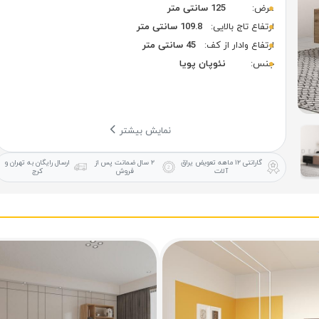
عرض:
125 سانتی متر
ارتفاع تاج بالایی:
109.8 سانتی متر
ارتفاع وادار از کف:
45 سانتی متر
جنس:
نئوپان پویا
نمایش بیشتر
گارانتی ۱۲ ماهه
تعویض یراق
۲ سال ضمانت
پس از
ارسال رایگان
به تهران و
آلات
فروش
کرج