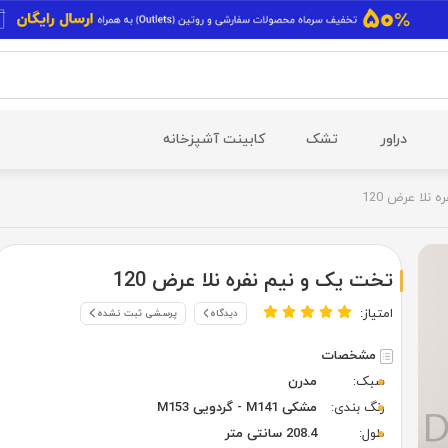
دراور
تشک
کابینت آشپزخانه
نلا عرض 120
تخت یک و نیم نفره نلا عرض 120
امتیاز:
دیدگاه
پرسشی ثبت نشده
مشخصات
سبک:
مدرن
رنگ بندی:
مشکی M141 - گردویی M153
طول:
208.4 سانتی متر