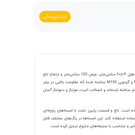
ثبت پرسش
تخت خواب یک و نیم نفره نلا عرض 120 با طراحی مدرن و کاربردی، گزینه‌ای ایده‌آل برای اتاق‌خواب‌های امروزی است. این تخت با ابعادی به طول ۲۰۸.۴ سانتی‌متر، عرض 120 سانتی‌متر و ارتفاع تاج
بالایی ۱۰۹.۸ سانتی‌متر، برای فضاهای با متراژ متوسط طراحی شده است. جنس بدنه از نئوپان پویا با روکش ملامینه در رنگ‌های مشکی M141 و گردویی M153 ساخته شده که مقاومت بالایی در برابر
ئوپان ۱۶ میلی‌متری و پایه‌های آن از چوب راش با دوام ساخته شده‌اند و اتصالات الیت، مونتاژ و دمونتاژ آسان
 است. تاج و قسمت پایین تخت با لمسه‌های پارچه‌ای
 ساده استفاده کند. این لمسه‌ها در رنگ‌های مختلف قابل
ذیر و متناسب با سلیقه‌های متنوع تبدیل کرده است.