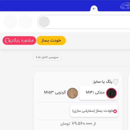
خودت بساز
مشاوره رایگان
سرویس کامل نلا
رنگ یا سایز:
مشکی M۱۴۱
گردویی M۱۵۳
خودت بساز
(سفارشی سازی)
۷۹.۵۶۰.۰۰۰
از
تومان