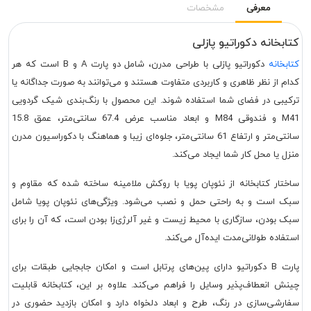
معرفی
مشخصات
کتابخانه دکوراتیو پازلی
کتابخانه
دکوراتیو پازلی با طراحی مدرن، شامل دو پارت A و B است که هر
کدام از نظر ظاهری و کاربردی متفاوت هستند و می‌توانند به صورت جداگانه یا
ترکیبی در فضای شما استفاده شوند. این محصول با رنگ‌بندی شیک گردویی
M41 و فندوقی M84 و ابعاد مناسب عرض 67.4 سانتی‌متر، عمق 15.8
سانتی‌متر و ارتفاع 61 سانتی‌متر، جلوه‌ای زیبا و هماهنگ با دکوراسیون مدرن
منزل یا محل کار شما ایجاد می‌کند.
ساختار کتابخانه از نئوپان پویا با روکش ملامینه ساخته شده که مقاوم و
سبک است و به راحتی حمل و نصب می‌شود. ویژگی‌های نئوپان پویا شامل
سبک بودن، سازگاری با محیط زیست و غیر آلرژی‌زا بودن است، که آن را برای
استفاده طولانی‌مدت ایده‌آل می‌کند.
پارت B دکوراتیو دارای پین‌های پرتابل است و امکان جابجایی طبقات برای
چینش انعطاف‌پذیر وسایل را فراهم می‌کند. علاوه بر این، کتابخانه قابلیت
سفارشی‌سازی در رنگ، طرح و ابعاد دلخواه دارد و امکان بازدید حضوری در