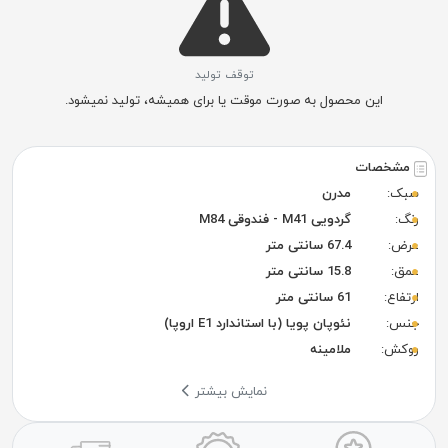
توقف تولید
این محصول به صورت موقت یا برای همیشه، تولید نمیشود.
مشخصات
سبک:
مدرن
رنگ:
گردویی M41 - فندوقی M84
عرض:
67.4 سانتی متر
عمق:
15.8 سانتی متر
ارتفاع:
61 سانتی متر
جنس:
نئوپان پویا (با استاندارد E1 اروپا)
روکش:
ملامینه
نمایش بیشتر