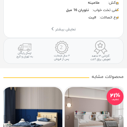
روکش:
ملامینه
کفی تخت خواب:
نئوپان 16 میل
نوع اتصالات:
الیت
نمایش بیشتر
ارسال رایگان
۲ سال ضمانت
گارانتی ۱۲ ماهه
به تهران و کرج
پس از فروش
تعویض یراق آلات
محصولات مشابه
۲۱%
تخفیف