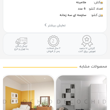
روکش:
ملامینه
تعداد کشو:
6 عدد
ریل کشو:
ساچمه ای سه زمانه
نمایش بیشتر
ارسال رایگان
۲ سال ضمانت
گارانتی ۱۲ ماهه
به تهران و کرج
پس از فروش
تعویض یراق آلات
محصولات مشابه