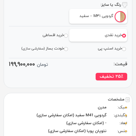
رنگ یا سایز:
گردویی M۴۱ – سفید
خرید نقدی
خرید اقساطی
خرید اسنپ پی
خودت بساز
(سفارشی سازی)
۱۹۹,۹۰۰,۰۰۰
قیمت:
تومان
٪ تخفیف
۲۵
مشخصات
سبک:
مدرن
رنگبندی:
گردویی M41 سفید (امکان سفارشی سازی)
ابعاد:
- (امکان سفارشی سازی)
جنس:
نئوپان پویا (امکان سفارشی سازی)