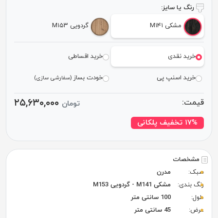
رنگ یا سایز:
مشکی M۱۴۱
گردویی M۱۵۳
خرید نقدی
خرید اقساطی
خرید اسنپ پی
خودت بساز
(سفارشی سازی)
۲۵,۶۳۰,۰۰۰
قیمت:
تومان
۱۷% تخفیف پلکانی
مشخصات
سبک:
مدرن
رنگ بندی:
مشکی M141 - گردویی M153
طول:
100 سانتی متر
عرض:
45 سانتی متر