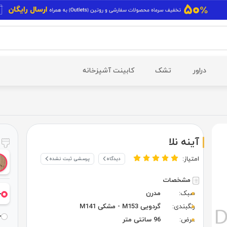
دراور
تشک
کابینت آشپزخانه
آینه نلا
ر
امتیاز:
دیدگاه
پرسشی ثبت نشده
مشخصات
سبک:
مدرن
خ
رنگبندی:
گردویی M153 - مشکی M141
خ
عرض:
96 سانتی متر