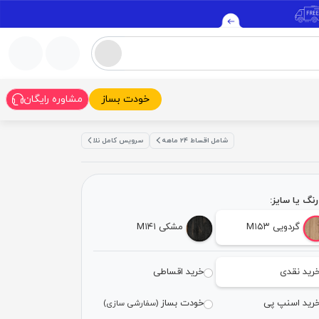
خودت بساز
مشاوره رایگان
شامل اقساط ۲۴ ماهه
سرویس کامل نلا
نگ یا سایز:
گردویی M۱۵۳
مشکی M۱۴۱
رید نقدی
خرید اقساطی
رید اسنپ پی
خودت بساز
(سفارشی سازی)