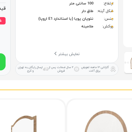
ارتفاع:
100 سانتی متر
قیم
شکل آینه:
طاق دار
جنس:
نئوپان پویا (با استاندارد E1 اروپا)
۱۷% 
روکش:
ملامینه
نمایش بیشتر
گارانتی ۱۲ ماهه
تعویض
۲ سال ضمانت
پس از
ارسال رایگان
به تهران
یراق آلات
فروش
و کرج