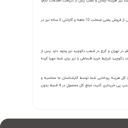
د نیز هزینه ارسال و نصب پس از دریافت اطلاعات لازم،
برای آنکه آینه نلا سالم به دست شما برسد، در نایلون حباب‌دار بسته‌بندی می‌شود. هر چند که دکوچید برای جلب رضایت مشتریان، خدمات پس از فروش یعنی ضمانت 12 ماهه و گارانتی 2 ساله نیز در
قر در تهران و کرج در شعب دکوچید نیز وجود دارد. پس از
، دکوچید شرایط خرید اقساطی را نیز برای شما مهیا کرده
و چک، مبلغ اقساط و کل هزینه پرداختی شما توسط کارشناسان ما محاسبه و
اطلاع داده می‌شود. همچنین 40 درصد از کل هزینه به عنوان پیش‌پرداخت نیز از شما دریافت می‌شود. اگر هم قصد دارید این محصول را از اسنپ پی خریداری کنید، مبلغ کل محصول در 4 قسط بدون