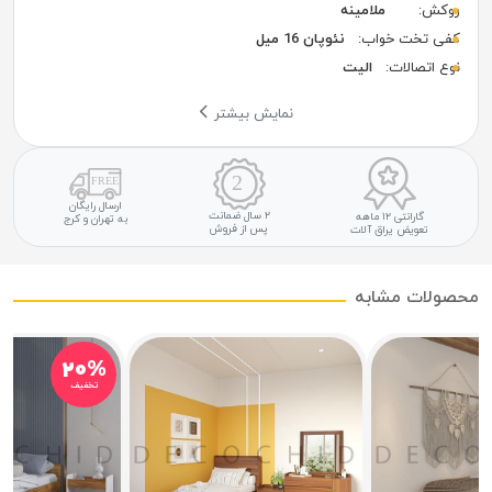
روکش:
ملامینه
کفی تخت خواب:
نئوپان 16 میل
نوع اتصالات:
الیت
نمایش بیشتر
ارسال رایگان
۲ سال ضمانت
گارانتی ۱۲ ماهه
به تهران و کرج
پس از فروش
تعویض یراق آلات
محصولات مشابه
۲۰%
تخفیف