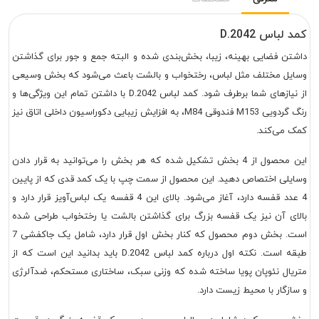
کمد لباس D.2042
داشتن فضایی بهینه، زیبا، بخش‌بندی شده و البته جمع و جور برای گذاشتن
وسایل مختلف مثل لباس، رختخواب و بالشت باعث می‌شود که بخش وسیعی
از نیازهای شما برطرف شود. کمد لباس D.2042 با داشتن تمام این ویژگی‌ها و
رنگ گردویی M153 فندوقی M84، به افزایش زیبایی دکوراسیون داخلی اتاق نیز
کمک می‌کند.
این محصول از 4 بخش تشکیل شده که هر بخش را می‌توانید به قرار دادن
وسایلی اختصاص دهید. این محصول از سمت چپ با یک کمد قدی که از پایین
4 عدد قفسه دارد، آغاز می‌شود. بالای این 4 قفسه یک لباس‌آویز قرار دارد و
بالای آن نیز یک قفسه بزرگ برای گذاشتن بالشت یا رختخواب طراحی شده
است. بخش دوم محصول که کنار بخش اول قرار دارد، شامل یک جاکفشی 7
طبقه است. نکته اول درباره کمد لباس D.2042 باید بدانید این است که از
متریال نئوپان پویا ساخته شده که وزنی سبک، ساختاری مستحکم، ضدآلرژی
و سازگار با محیط زیست دارد.