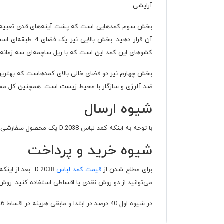
آرایشی.
بخش سوم کمدهایی است که پشت آینه‌های قدی تعبیه شده
آن قرار دهید. ب
کشوهای این کمد این است که با ریل ساچمه‌ای سه زمانه 
بخش چهارم نیز دو فضای خالی بالای کمدهاست که بهترین 
ضد آلرژی و سازگار با محیط زیست است. همچنین کل محصول
شیوه ارسال
با توحه به اینکه کمد لباس D.2038 یک محصول سفارشی است به شهرهای تهران و کرج به صورت رایگان ارسال می شود.
شیوه خرید و پرداخت
برای مطلع شدن از
قیمت کمد لباس
D.2038 بعد از
می‌توانید از دو روش نقدی یا اقساطی استفاده کنید. روش
در شیوه اول 40 درصد در ابتدا و مابقی هزینه در اقساط 6، 10 یا 24 ماه بپردازید. دومین شیوه استفاده از اعتبار اسنپ پی و پرداخت بدون سود در طی ۴ قسط.