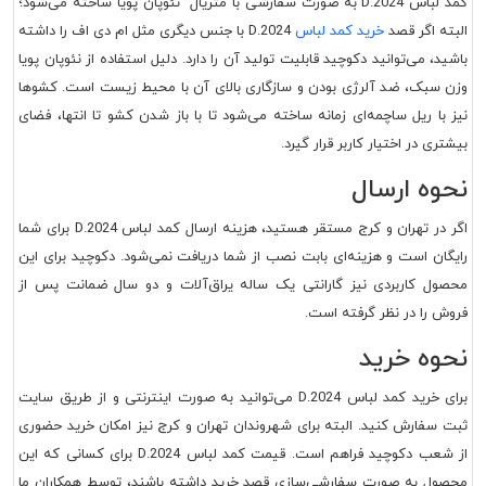
کمد لباس D.2024 به صورت سفارشی با متریال نئوپان پویا ساخته می‌شود؛
البته اگر قصد
خرید کمد لباس
D.2024 با جنس دیگری مثل ام دی اف را داشته
باشید، می‌توانید دکوچید قابلیت تولید آن را دارد. دلیل استفاده از نئوپان پویا
وزن سبک، ضد آلرژی بودن و سازگاری بالای آن با محیط زیست است. کشوها
نیز با ریل ساچمه‌ای زمانه ساخته می‌شود تا با باز شدن کشو تا انتها، فضای
بیشتری در اختیار کاربر قرار گیرد.
نحوه ارسال
اگر در تهران و کرج مستقر هستید، هزینه ارسال کمد لباس D.2024 برای شما
رایگان است و هزینه‌ای بابت نصب از شما دریافت نمی‌شود. دکوچید برای این
محصول کاربردی نیز گارانتی یک ساله یراق‌آلات و دو سال ضمانت پس از
فروش را در نظر گرفته است.
نحوه خرید
برای خرید کمد لباس D.2024 می‌توانید به صورت اینترنتی و از طریق سایت
ثبت سفارش کنید. البته برای شهروندان تهران و کرج نیز امکان خرید حضوری
از شعب دکوچید فراهم است. قیمت کمد لباس D.2024 برای کسانی که این
محصول به صورت سفارشی‌سازی قصد خرید داشته باشند، توسط همکاران ما