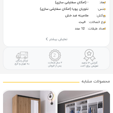
ابعاد:
- (امکان سفارشی سازی)
جنس:
نئوپان پویا (امکان سفارشی سازی)
روکش:
ملامینه ضد خش
نوع اتصالات:
الیت
تعداد طبقات:
12 عدد
نمایش بیشتر
ارسال رایگان
۲ سال ضمانت
گارانتی ۱۲ ماهه
به تهران و کرج
پس از فروش
تعویض یراق آلات
محصولات مشابه