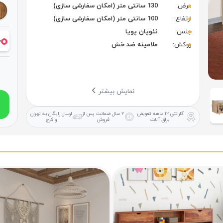
عرض:
130 سانتی متر (امکان سفارشی سازی)
ارتفاع:
100 سانتی متر (امکان سفارشی سازی)
جنس:
نئوپان پویا
خ
روکش:
ملامینه ضد خش
نمایش بیشتر
گارانتی ۱۲ ماهه
تعویض
۲ سال ضمانت
پس از
ارسال رایگان
به تهران
یراق آلات
فروش
و کرج