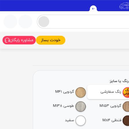
خودت بساز
مشاوره رایگان
نگ یا سایز:
رنگ سفارشی
گردویی M۴۱
گردویی M۱۵۳
طوسی M۱۳۸
فندقی M۸۴
سفید