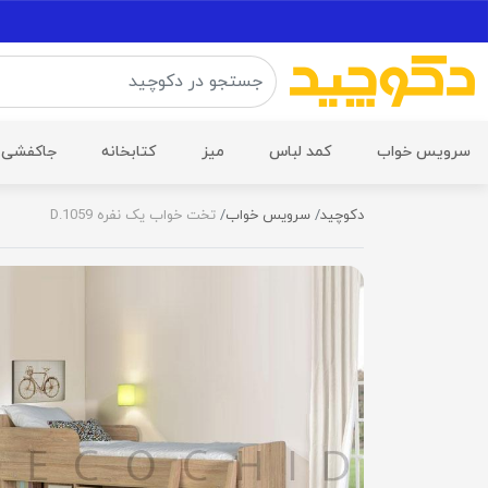
سرویس خواب
کمد لباس
میز
کتابخانه
جاکفشی
دکوچید
سرویس خواب
تخت خواب یک نفره D.1059