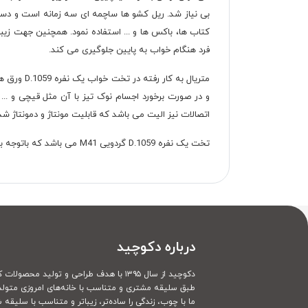
بی نیاز شد. ریل کشو ها ساچمه ای سه زمانه است و دستگ
کتاب ها، باکس ها و ... استفاده نمود. همچنین جهت زیب
فرد هنگام خواب به پایین جلوگیری می کند.
متریال به
و در صورت برخورد اجسام نوک تیز با آن مثل قیچی و ...
اتصالات نیز الیت می باشد که قابلیت مونتاژ و دمونتاژ شد
تخت یک نفره D.1059 گردویی M41 می باشد که باتوجه به سفارشی بودن امکان تغییرات در ابعاد، رنگ بندی و متریال طبق سلیقه و نیاز مشتریان امکان پذیر می باشد.
درباره دکوچید
دکوچید از سال ۱۳۹۵ با هدف طراحی و تولید محصولات کاملا سفارشی
طبق سلیقه مشتری و متناسب با خانه‌های امروزی متولد
ما با چوب، زندگی را ساده‌تر، زیباتر و متناسب با سلیقه 