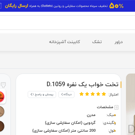
دراور
تشک
کابینت آشپزخانه
تخت خواب یک نفره D.1059
ر
امتیاز:
دیدگاه
پرسش و پاسخ ۱
مشخصات
سبک:
مدرن
رنگبندی:
گردویی (امکان سفارشی سازی)
طول:
200 سانتی متر (امکان سفارشی سازی)