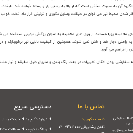
یره آن به صورت مخفی است که از بالا به راحتی باز و بسته خواهد شد. طبقات نیز 
اتر شدن محیط نیز می توان در طبقات وسایل دکوری و تزئینی قرار داد. تخت خواب
 کار رفته در تخت خواب یک نفره D.1059 ورق های ملامینه پویا هستند. از ورق های ملامینه به عنوان روکش ت
 به راحتی دچار خط و خش نمی شوند. همچنین از کیفیت بالایی نیز برخوردارند و در
ن را فراهم می آورد.
تماس با ما
دسترسی سریع
شعب دکوچید
درباره دکوچید
خودت بساز
 شد.
تلفن پشتیبانی:
۰۲۱-۷۳۰۱۹۰۰۰
وبلاگ دکوچید
سوالات متدا
شما می‌سازیم،