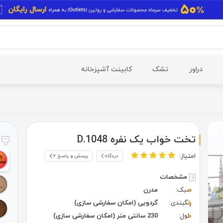
دراور
تشک
کابینت آشپزخانه
تخت خواب یک نفره D.1048
ر
امتیاز:
دیدگاه
پرسش و پاسخ ۲
مشخصات
سبک:
مدرن
رنگبندی:
گردویی (امکان سفارشی سازی)
طول:
230 سانتی متر (امکان سفارشی سازی)