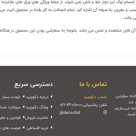
اجسام نوک تیز دچار خط و خش نمی شوند. از جمله ویژگی های ورق های ملامینه می 
ب و مقرون به صرفه آن اشاره کرد. تمام اتصالات به کار رفته در محصول الیت می ب
ی باشد.
ن قابل مشاهده و لمس می باشد. باتوجه به سفارشی بودن این محصول در هنگا
تماس با ما
دسترسی سریع
شعب دکوچید
درباره دکوچید
خودت بساز
 شد.
تلفن پشتیبانی:
۰۲۱-۷۳۰۱۹۰۰۰
وبلاگ دکوچید
سوالات متدا
شما می‌سازیم،
@decochid
مجا...
عاملیت فروش
قوانین و مقر
خرید اقساطی
فرصت های 