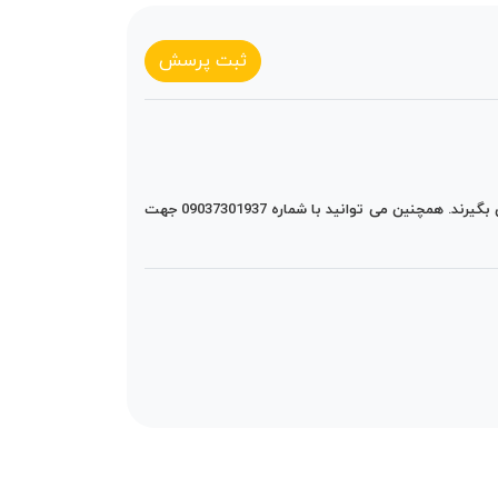
ثبت پرسش
شما می توانید سفارش خود را با انتخاب گزینه "خودت بساز (سفارشی سازی)" در خواست خود را ثبت کنید تا همکاران ما با شما تماس بگیرند. همچنین می توانید با شماره 09037301937 جهت