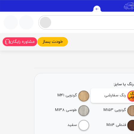
خودت بساز
مشاوره رایگان
نگ یا سایز:
رنگ سفارشی
گردویی M۴۱
گردویی M۱۵۳
طوسی M۱۳۸
فندقی M۸۴
سفید