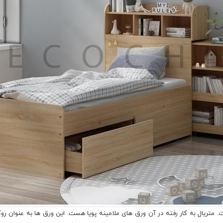
ت. متریال به کار رفته در آن ورق های ملامینه پویا هست. این ورق ها به عنوان روک