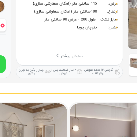
عرض:
115 سانتی متر (امکان سفارشی سازی)
ارتفاع:
100سانتی متر (امکان سفارشی سازی)
سایز تشک:
طول 200 - عرض 90 سانتی متر
خ
جنس:
نئوپان پویا
نمایش بیشتر
گارانتی ۱۲ ماهه
تعویض
۲ سال ضمانت
پس از
ارسال رایگان
به تهران
یراق آلات
فروش
و کرج