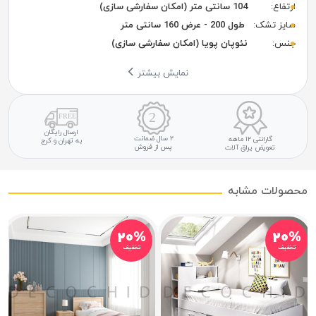
ارتفاع:
104 سانتی متر (امکان سفارشی سازی)
سایز تشک:
طول 200 - عرض 160 سانتی متر
جنس:
نئوپان پویا (امکان سفارشی سازی)
نمایش بیشتر
ارسال رایگان
۲ سال ضمانت
گارانتی ۱۲ ماهه
به تهران و کرج
پس از فروش
تعویض یراق آلات
محصولات مشابه
۲۰%
۲۰%
تخفیف
تخفیف