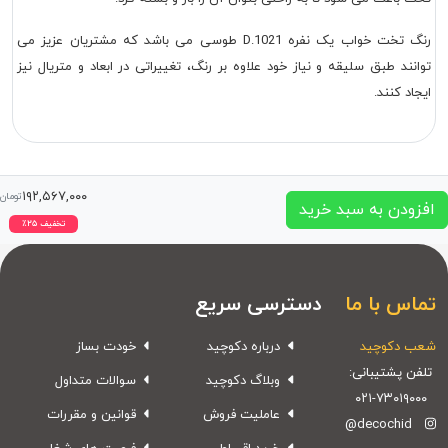
رنگ تخت خواب یک نفره D.1021 طوسی می باشد که مشتریان عزیز می
توانند طبق سلیقه و نیاز خود علاوه بر رنگ، تغییراتی در ابعاد و متریال نیز
ایجاد کنند.
۱۹۲,۵۶۷,۰۰۰
تومان
افزودن به سبد خرید
تخفیف
۲۵
٪
تماس با ما
دسترسی سریع
شعب دکوچید
درباره دکوچید
خودت بساز
تلفن پشتیبانی:
وبلاگ دکوچید
سوالات متداول
۰۲۱-۷۳۰۱۹۰۰۰
عاملیت فروش
قوانین و مقررات
@decochid