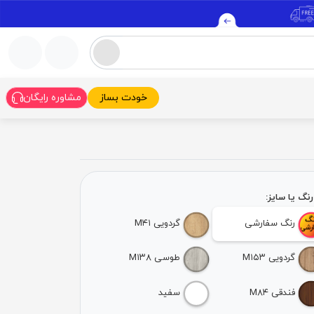
خودت بساز
مشاوره رایگان
نگ یا سایز:
رنگ سفارشی
گردویی M۴۱
گردویی M۱۵۳
طوسی M۱۳۸
فندقی M۸۴
سفید