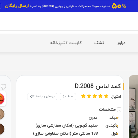
دراور
تشک
کابینت آشپزخانه
کمد لباس D.2008
ر
امتیاز:
دیدگاه
پرسش و پاسخ ۳
مشخصات
سبک:
مدرن
رنگبندی:
سفید گردویی (امکان سفارشی سازی)
طول:
188 سانتی متر (امکان سفارشی سازی)