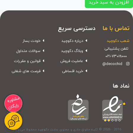
افزودن به سبد خرید
تماس با ما
دسترسی سریع
شعب دکوچید
درباره دکوچید
خودت بساز
تلفن پشتیبانی:
وبلاگ دکوچید
سوالات متداول
۰۲۱-۷۳۰۱۹۰۰۰
عاملیت فروش
قوانین و مقررات
@decochid
خرید اقساطی
فرصت های شغلی
نماد ها
مشاوره
رایگان
© 2026 - 2016
کلیه حقوق مادی و معنوی سایت
دکوچید
محفوظ می باشد.