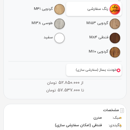
رنگ سفارشی
گردویی M۴۱
گردویی M۱۵۳
طوسی M۱۳۸
فندقی M۸۴
سفید
گردویی M۱۱۰
خودت بساز
(سفارشی سازی)
۵۲.۸۵۰.۰۰۰
از
تومان
۵۷.۵۳۷.۰۰۰
تا
تومان
مشخصات
سبک:
مدرن
رنگبندی:
فندقی (امکان سفارشی سازی)