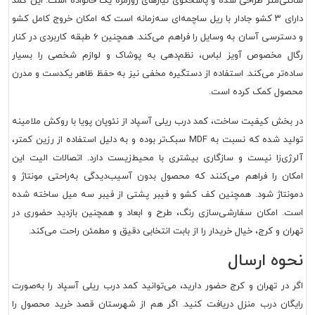
سانتی‌متر طراحی شده و پاسخگوی نیازهای روزمره یک خانواده است. این کمد
دارای ۳ کشو جادار با ریل ساچمه‌ای سه‌زمانه است که امکان خروج کامل کشو
و دسترسی آسان به وسایل را فراهم می‌کند. همچنین ۶ طبقه کاربردی در کنار
رگال مخصوص آویز لباس، نظم‌دهی به پوشاک و لوازم شخصی را بسیار
ساده‌تر می‌کند. استفاده از دستگیره مخفی نیز به حفظ ظاهر یکدست و مدرن
محصول کمک کرده است.
در بخش کیفیت ساخت، کمد درب ریلی آسپاد از نئوپان پویا با روکش ملامینه
تولید شده که نسبت به MDF سبک‌تر بوده و به دلیل استفاده از رزین کمتر،
آلرژی‌زا نیست و سازگاری بیشتری با محیط‌زیست دارد. اتصالات الیت این
امکان را فراهم می‌کنند که محصول بدون آسیب‌دیدگی به‌راحتی مونتاژ و
دمونتاژ شود. همچنین کف کشو و فیبر پشتی از فیبر سه میل ساخته شده
است. امکان سفارشی‌سازی رنگ، طرح و ابعاد و همچنین بازدید حضوری در
تهران و کرج، خیال خریدار را از بابت انتخابی دقیق و مطمئن راحت می‌کند.
نحوه ارسال
اگر در تهران و کرج حضور دارید، می‌توانید
کمد درب ریلی آسپاد
را به‌صورت
رایگان درب منزل دریافت کنید. اگر هم از شهرستان قصد خرید محصول را