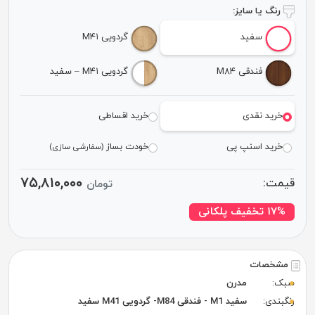
رنگ یا سایز:
سفید
گردویی M۴۱
فندقی M۸۴
گردویی M۴۱ – سفید
خرید نقدی
خرید اقساطی
خرید اسنپ پی
خودت بساز
(سفارشی سازی)
۷۵,۸۱۰,۰۰۰
قیمت:
تومان
۱۷% تخفیف پلکانی
مشخصات
سبک:
مدرن
رنگبندی:
سفید M1 - فندقی M84- گردویی M41 سفید