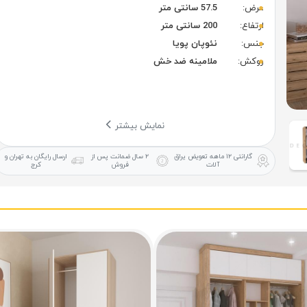
عرض:
57.5 سانتی متر
ارتفاع:
200 سانتی متر
جنس:
نئوپان پویا
روکش:
ملامینه ضد خش
نمایش بیشتر
گارانتی ۱۲ ماهه
تعویض یراق
۲ سال ضمانت
پس از
ارسال رایگان
به تهران و
آلات
فروش
کرج