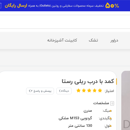
دراور
تشک
کابینت آشپزخانه
کمد با درب ریلی رستا
امتیاز:
دیدگاه
پرسش و پاسخ ۲
مشخصات
سبک:
مدرن
رنگبندی:
گردویی M153 مشکی
طول:
130 سانتی متر