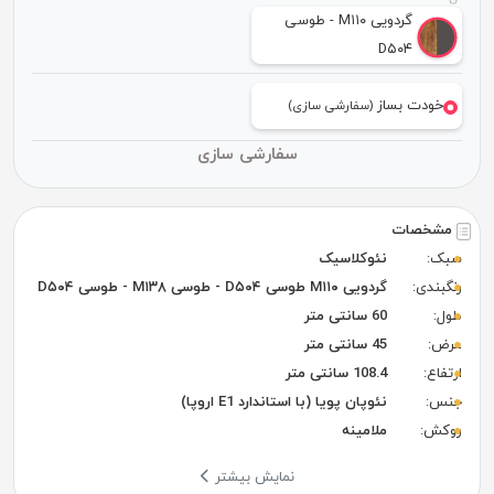
گردویی M۱۱۰ - طوسی
D۵۰۴
خودت بساز
(سفارشی سازی)
سفارشی سازی
مشخصات
سبک:
نئوکلاسیک
رنگبندی:
گردویی M۱۱۰ طوسی D۵۰۴ - طوسی M۱۳۸ - طوسی D۵۰۴
طول:
60 سانتی متر
عرض:
45 سانتی متر
ارتفاع:
108.4 سانتی متر
جنس:
نئوپان پویا (با استاندارد E1 اروپا)
روکش:
ملامینه
نمایش بیشتر