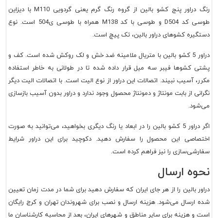
رنگ دراور پنج کشو بالین از گروه رنگ گرم یعنی گردویی M110 با دیزاین
طوسی کد D504 و طوسی با کد M138 همراه با طوسی ی504 است. نوع
دستگیره کشوهای دراور بالین، تک پیچ است.
دراور 5 کشو بالین با متریال ملامینه ضد خش و لک روکش شده است. کف و
پشتی کشوها فیبر سه میل قرار داده شده تا در طولانی به خاطر استفاده
مکرر، آسیب نبیند. اتصالات این دراور از نوع الیت است. با اتصالات الیت دیگر
نگرانی از بابت مونتاژ و دمونتاژ محصول وجود ندارد و دراور بدون آسیب بازسازی
می‌شود.
اگر دراور 5 کشو بالین را در ابعاد یا رنگ دیگری بخواهید، می‌توانید به صورت
اختصاصی این محصول را سفارش دهید. دکوچید برای این دراور شرایط
سفارشی‌سازی را نیز فراهم کرده است.
نحوه ارسال
دراور بالین را از هر جای ایران که سفارش دهید برای شما در مدت زمان تعیین
شده ارسال می‌شود. هزینه ارسال و نصب برای شهروندان تهران و کرج رایگان
است و هزینه برای سایر مناطق و شهرهای ایران، بعد از محاسبه کارشناسان ما