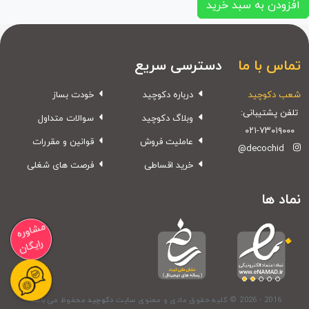
افزودن به سبد خرید
تماس با ما
دسترسی سریع
شعب دکوچید
درباره دکوچید
خودت بساز
تلفن پشتیبانی:
وبلاگ دکوچید
سوالات متداول
۰۲۱-۷۳۰۱۹۰۰۰
عاملیت فروش
قوانین و مقررات
@decochid
خرید اقساطی
فرصت های شغلی
نماد ها
مشاوره
رایگان
© 2026 - 2016
کلیه حقوق مادی و معنوی سایت
دکوچید
محفوظ می باشد.