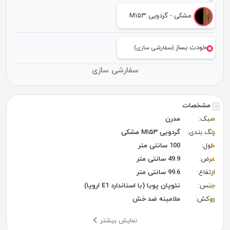
مشکی - گردویی M۱۵۳
خودت بساز
(سفارشی سازی)
سفارشی سازی
مشخصات
سبک:
مدرن
رنگ بندی:
گردویی M۱۵۳ مشکی
طول:
100 سانتی متر
عرض:
49.9 سانتی متر
ارتفاع:
99.6 سانتی متر
جنس:
نئوپان پویا (با استاندارد E1 اروپا)
روکش:
ملامینه ضد خش
نمایش بیشتر