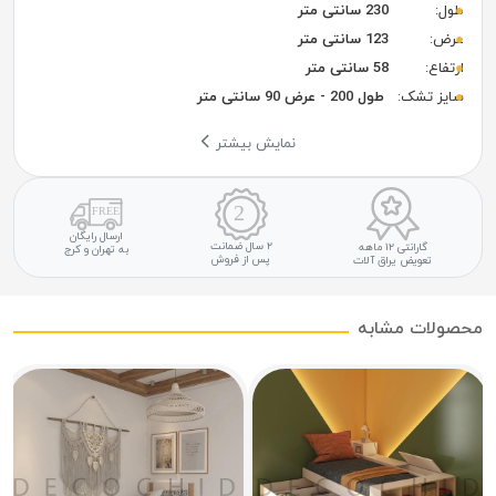
طول:
230 سانتی متر
عرض:
123 سانتی متر
ارتفاع:
58 سانتی متر
سایز تشک:
طول 200 - عرض 90 سانتی متر
نمایش بیشتر
ارسال رایگان
۲ سال ضمانت
گارانتی ۱۲ ماهه
به تهران و کرج
پس از فروش
تعویض یراق آلات
حصولات مشابه