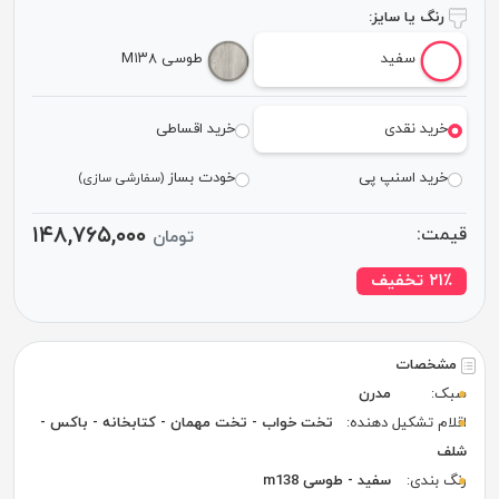
رنگ یا سایز:
سفید
طوسی M۱۳۸
خرید نقدی
خرید اقساطی
خرید اسنپ پی
خودت بساز
(سفارشی سازی)
۱۴۸,۷۶۵,۰۰۰
قیمت:
تومان
٪ تخفیف
۲۱
مشخصات
سبک:
مدرن
اقلام تشکیل دهنده:
تخت خواب - تخت مهمان - کتابخانه - باکس -
شلف
رنگ بندی:
سفید - طوسی m138