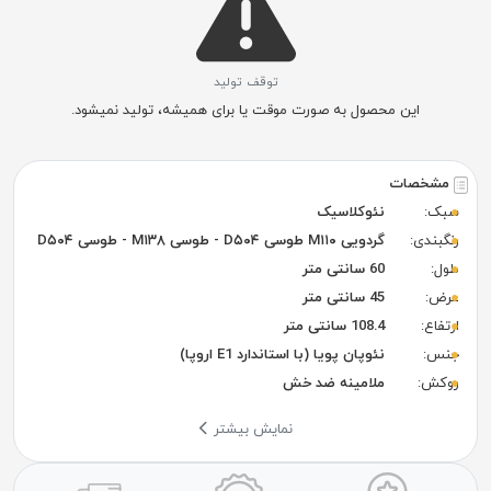
توقف تولید
این محصول به صورت موقت یا برای همیشه، تولید نمیشود.
مشخصات
سبک:
نئوکلاسیک
رنگبندی:
گردویی M۱۱۰ طوسی D۵۰۴ - طوسی M۱۳۸ - طوسی D۵۰۴
طول:
60 سانتی متر
عرض:
45 سانتی متر
ارتفاع:
108.4 سانتی متر
جنس:
نئوپان پویا (با استاندارد E1 اروپا)
روکش:
ملامینه ضد خش
نمایش بیشتر