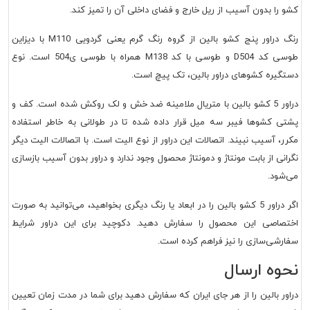
کشو را بدون آسیب از ریل خارج و فضای داخلی آن را تمیز کند.
رنگ دراور پنج کشو بالین از گروه رنگ گرم یعنی گردویی M110 با دیزاین
طوسی کد D504 و طوسی با کد M138 همراه با طوسی ی504 است. نوع
دستگیره کشوهای دراور بالین، تک پیچ است.
دراور 5 کشو بالین با متریال ملامینه ضد خش و لک روکش شده است. کف و
پشتی کشوها فیبر سه میل قرار داده شده تا در طولانی به خاطر استفاده
مکرر، آسیب نبیند. اتصالات این دراور از نوع الیت است. با اتصالات الیت دیگر
نگرانی از بابت مونتاژ و دمونتاژ محصول وجود ندارد و دراور بدون آسیب بازسازی
می‌شود.
اگر دراور 5 کشو بالین را در ابعاد یا رنگ دیگری بخواهید، می‌توانید به صورت
اختصاصی این محصول را سفارش دهید. دکوچید برای این دراور شرایط
سفارشی‌سازی را نیز فراهم کرده است.
نحوه ارسال
دراور بالین را از هر جای ایران که سفارش دهید برای شما در مدت زمان تعیین