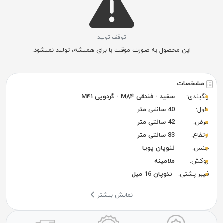
توقف تولید
این محصول به صورت موقت یا برای همیشه، تولید نمیشود.
مشخصات
رنگبندی:
سفید - فندقی M۸۴ - گردویی M۴۱
طول:
40 سانتی متر
عرض:
42 سانتی متر
ارتفاع:
83 سانتی متر
جنس:
نئوپان پویا
روکش:
ملامینه
فیبر پشتی:
نئوپان 16 میل
نمایش بیشتر