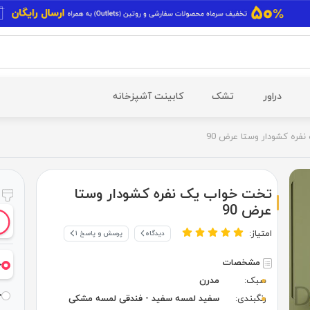
دراور
تشک
کابینت آشپزخانه
ره کشودار وستا عرض 90
تخت خواب یک نفره کشودار وستا
ر
عرض 90
امتیاز:
دیدگاه
پرسش و پاسخ ۱
مشخصات
خ
سبک:
مدرن
خ
رنگبندی:
سفید لمسه سفید - فندقی لمسه مشکی