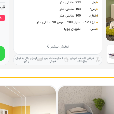
طول:
213 سانتی متر
قیم
عرض:
104 سانتی متر
ارتفاع:
100 سانتی متر
٪ تخفی
سایز تشک:
طول 200 - عرض 90 سانتی متر
جنس:
نئوپان پویا
نمایش بیشتر
گارانتی ۱۲ ماهه
تعویض
۲ سال ضمانت
پس از
ارسال رایگان
به تهران
یراق آلات
فروش
و کرج