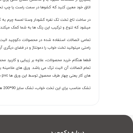
اتاق خود معین کنید که کشوها در سمت راست یا چپ ت
در ساخت تاج تخت تک نفره کشودار وستا لمسه چرم به کار
میشود که تنوع و ترکیب این رنگ ها به شما کمک میکند تا
تمامی اتصالات استفاده شده در محصولات دکوچید الیت
راحتی میتوانید تخت خواب را دمونتاژ و در فضای دیگری آن ر
قطعا هنگام خرید محصولات، علاوه بر زیبایی و کاربرد 
تمام اتصالات آن الیت ترک می باشد. ورق های ملامینه ب
های کار یعنی چهار طرف محصول توسط این ورق ها pvc شده است.
تشک مناسب برای این تخت خواب، تشک سایز 90*200 هستش و ارتفاع تخت (بالای تاج تا زمین) یک متر می باشد.
درباره دکوچید