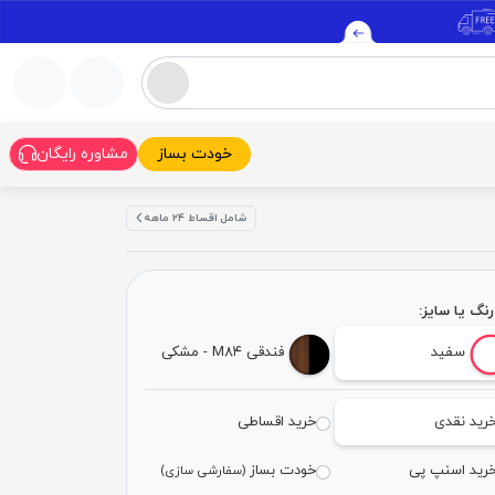
خودت بساز
مشاوره رایگان
شامل اقساط ۲۴ ماهه
نگ یا سایز:
سفید
فندقی M۸۴ - مشکی
رید نقدی
خرید اقساطی
رید اسنپ پی
خودت بساز
(سفارشی سازی)