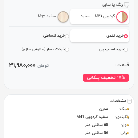
رنگ یا سایز:
گردویی M۴۱ – سفید
سفید M۹۶
خرید نقدی
خرید اقساطی
خرید اسنپ پی
خودت بساز
(سفارشی سازی)
۳۱,۹۸۰,۰۰۰
قیمت:
تومان
۱۷% تخفیف پلکانی
مشخصات
سبک:
مدرن
رنگبندی:
سفید گردویی M41
طول:
65 سانتی متر
عرض:
56 سانتی متر