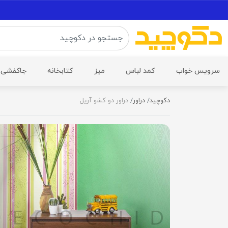
سرویس خواب
کمد لباس
میز
کتابخانه
جاکفشی
دکوچید
دراور
دراور دو کشو آریل