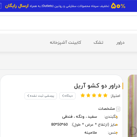
دراور
تشک
کابینت آشپزخانه
دراور دو کشو آریل
امتیاز:
دیدگاه
پرسشی ثبت نشده
مشخصات
رنگبندی:
سفید ، ونگه ، فندقی
سایز (ارتفاع * عرض * طول):
60*50*80
جنس:
ملامینه