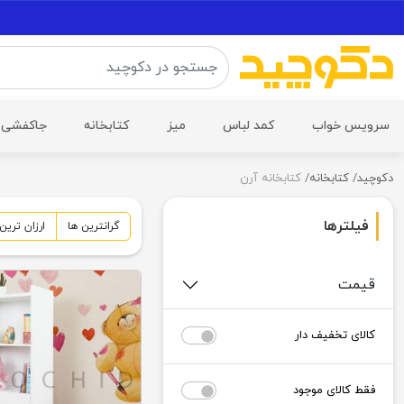
سرویس خواب
کمد لباس
میز
کتابخانه
جاکفشی
دکوچید
کتابخانه
کتابخانه آرن
فیلترها
گرانترین
ها
ارزان ترین
قیمت
کالای تخفیف دار
فقط کالای موجود