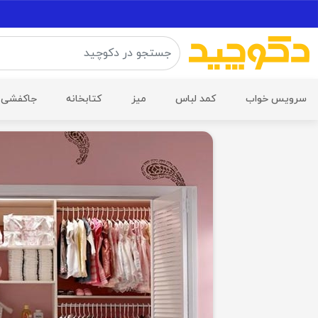
سرویس خواب
کمد لباس
میز
کتابخانه
جاکفشی