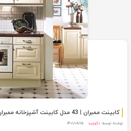
کابینت ممبران | 43 مدل کابینت آشپزخانه ممبران ساده و شیک
نوشته توسط:
دکوچید
۱۴۰۱/۰۹/۱۵