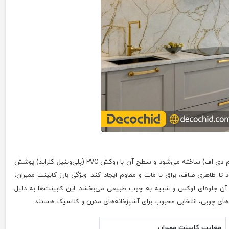
است که با استفاده از ورق‌های MDF (ام دی اف) ساخته می‌شود و سطح آن با روکش PVC (پلی‌وینیل کلراید) پوشش
 روش وکیوم (ممبران) روی MDF چسبانده می‌شود تا ظاهری صاف، براق یا مات و مقاوم ایجاد کند. ویژگی بارز کابینت ممبران،
ن جلوه‌ای لوکس و شبیه به چوب طبیعی می‌بخشد. این کابینت‌ها به دلیل
‌های چوبی، انتخابی محبوب برای آشپزخانه‌های مدرن و کلاسیک هستند.
معایب کابینت ممبران