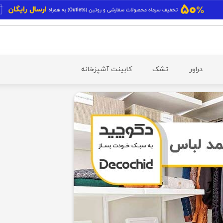
دراور
تشک
کابینت آشپزخانه