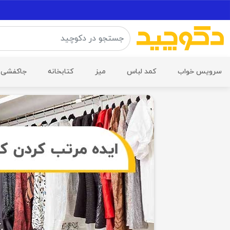
سرویس خواب
کمد لباس
میز
کتابخانه
جاکفشی