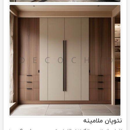
نئوپان ملامینه