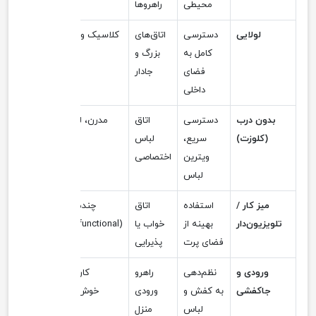
محیطی
راهروها
لولایی
دسترسی
اتاق‌های
کلاسیک و سنتی
کامل به
بزرگ و
فضای
جادار
داخلی
بدون درب
دسترسی
اتاق
مدرن، لوکس،
(کلوزت)
سریع،
لباس
مرتب
ویترین
اختصاصی
لباس
میز کار /
استفاده
اتاق
چندمنظوره
تلویزیون‌دار
بهینه از
خواب یا
(Multifunctional)
فضای پرت
پذیرایی
ورودی و
نظم‌دهی
راهرو
کاربردی و
جاکفشی
به کفش و
ورودی
خوش‌آمدگو
لباس
منزل