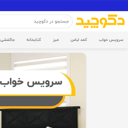
سرویس خواب
کمد لباس
میز
کتابخانه
جاکفشی