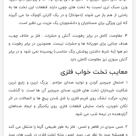
وزن سبک تری نسبت به تخت های چوبی دارند. قطعات این تخت ها به
راحتی از هم باز می شوند (دمونتاژ) و در یک کارتن کوچک جا می گیرند
که این ویژگی برای مستاجران و دانشجویان یک مزیت بی نظیر است.
۴. مقاومت کامل در برابر رطوبت، آتش و حشرات : فلز بر خلاف چوب،
هدف جذابی برای موریانه ها و حشرات نیست. همچنین در برابر رطوبت و
نم هوا (به شرط داشتن پوشش رنگ مناسب) پوسیده نمی شود و در برابر
آتش سوزی نیز مقاومت کاملی دارد.
معایب تخت خواب فلزی
۱. احتمال جیرجیر کردن و تولید صدای مزاحم : بزرگ ترین و رایج ترین
شکایت خریداران تخت های فلزی، صدای جیرجیر آن ها است. با گذشت
زمان، حرکت تشک روی فریم فلزی یا شل شدن پیچ ها و اتصالات در اثر
تکان خوردن، باعث سایش قطعات فلزی روی یکدیگر و ایجاد صداهای
آزاردهنده در نیمه شب می شود.
۲. حس سردی در ظاهر و لمس : فلز به طور طبیعی گرما را منتقل می کند
و همیشه سرد به نظر می رسد. لمس بدنه تخت فلزی در شب های سرد