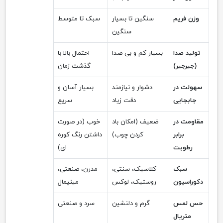
وزن فریم
سنگین تا بسیار
سبک تا متوسط
سنگین
تولید صدا
بسیار کم و بی صدا
احتمال بالا با
(جیرجیر)
گذشت زمان
سهولت در
دشوار و نیازمند
بسیار آسان و
جابجایی
دقت زیاد
سریع
مقاومت در
ضعیف (امکان باد
خوب (در صورت
برابر
کردن چوب)
داشتن رنگ کوره
رطوبت
ای)
سبک
کلاسیک، سنتی،
مدرن، صنعتی،
دکوراسیون
روستیک، لوکس
مینیمال
حس لمس
گرم و دلنشین
سرد و صنعتی
متریال