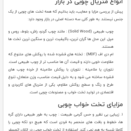
انواع متریال چوبی در بازار
پیش از بررسی مزایا و معایب، باید بدانیم که همه تخت های چوبی از یک
جنس نیستند. به طور کلی سه دسته اصلی در بازار وجود دارد:
چوب طبیعی (Solid Wood) : مانند چوب گردو، راش، بلوط، روس و
مپل. این مدل ها گران ترین، باکیفیت ترین و سنگین ترین تخت ها
هستند.
ام دی اف (MDF) : تخته های فشرده شده با روکش های متنوع که
مقاومت خوبی دارند و قیمت آن ها مناسب تر از چوب طبیعی است.
نئوپان یا ملامینه : نئوپان با روکش ملامینه از خرده چوب های
فشرده ساخته می شود و به دلیل قیمت مناسب، وزن متعادل، تنوع
طرح و رنگ و سطح روکش مقاوم، یکی از متریال های کاربردی و
اقتصادی در تولید تخت خواب و مصنوعات چوبی است.
مزایای تخت خواب چوبی
۱. زیبایی بی نظیر و حس گرمی طبیعت : چوب به طور طبیعی دارای گره
ها، خطوط و بافت های منحصر به فردی است که هیچ دو تکه چوبی را
کاملا شبیه به هم نمی کند. استفاده از تخت خواب چوبی در اتاق، اتمسفر