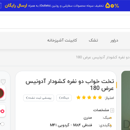
دراور
تشک
کابینت آشپزخانه
 نفره کشودار آدونیس عرض 180
تخت خواب دو نفره کشودار آدونیس
ر
عرض 180
امتیاز:
دیدگاه
پرسشی ثبت نشده
مشخصات
خ
سبک:
مدرن
خ
رنگبندی:
فندقی M۸۴ - گردویی M۴۱