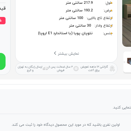
طول:
217.9 سانتی متر
قیم
عرض:
193.2 سانتی متر
ارتفاع تاج بالایی:
100 سانتی متر
۱۷% 
ارتفاع وادار:
30 سانتی متر
جنس:
نئوپان پویا (با استاندارد E1 اروپا)
نمایش بیشتر
گارانتی ۱۲ ماهه
تعویض
۲ سال ضمانت
پس از
ارسال رایگان
به تهران
یراق آلات
فروش
و کرج
نمایی کنید.
اولین نفری باشید که در مورد این محصول دیدگاه خود را ثبت می کند.