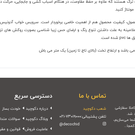
ترک هستند که علاوه بر حفظ مقاومت، در هنگام اسباب کشی و جابجایی، حرکت دا
مونتاژ کنید.
د محصول، کیفیت محصول هم از اهمیت خاصی برخوردار است. سرویس خواب آدونیس ن
امینه به علت داشتن تنوع رنگ و ارضای حس زیبا شناسی بصورت روکش های تزئینی 
ه است.
تماس با ما
دسترسی سریع
شعب دکوچید
درباره دکوچید
خودت بساز
 شد.
تلفن پشتیبانی:
۰۲۱-۷۳۰۱۹۰۰۰
وبلاگ دکوچید
سوالات متدا
شما می‌سازیم،
@decochid
مجا...
عاملیت فروش
قوانین و مقر