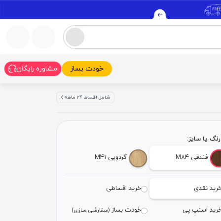
خودت بساز
مشاوره رایگان
شامل اقساط ۲۴ ماهه
نگ یا سایز:
فندقی M۸۴
گردویی M۴۱
رید نقدی
خرید اقساطی
رید اسنپ پی
خودت بساز
(سفارشی سازی)