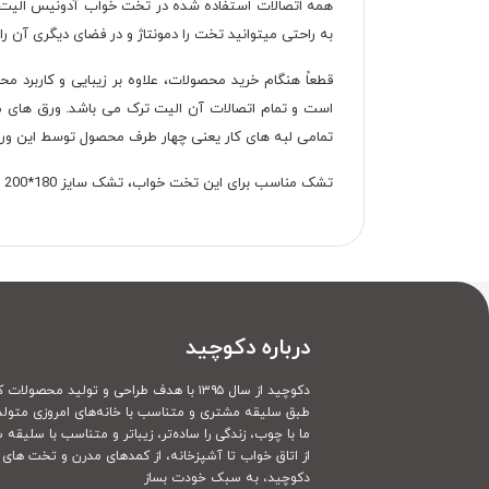
همه اتصالات استفاده شده در تخت خواب آدونیس الیت 
به راحتی میتوانید تخت را دمونتاژ و در فضای دیگری آن را 
قطعاً هنگام خرید محصولات، علاوه بر زیبایی و کاربر
است و تمام اتصالات آن الیت ترک می باشد. ورق های مل
تمامی لبه های کار یعنی چهار طرف محصول توسط این ورق ها pvc شد
تشک مناسب برای این تخت خواب، تشک سایز 180*200 می باشد و ارتفاع تخت (بالای تاج تا زمین) یک متر می باش
درباره دکوچید
دکوچید از سال ۱۳۹۵ با هدف طراحی و تولید محصولات کاملا سفارشی
طبق سلیقه مشتری و متناسب با خانه‌های امروزی متولد
ما با چوب، زندگی را ساده‌تر، زیباتر و متناسب با سلیقه 
از اتاق خواب تا آشپزخانه، از کمدهای مدرن و تخت های ک
دکوچید، به سبک خودت بساز