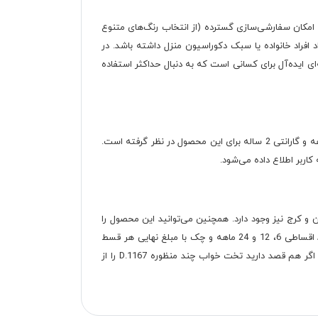
امکان سفارشی‌سازی گسترده (از انتخاب رنگ‌های متنوع
اد افراد خانواده یا سبک دکوراسیون منزل داشته باشد. در
ی ایده‌آل برای کسانی است که به دنبال حداکثر استفاده
آسیب نبیند، با نایلون حباب‌دار بسته‌بندی می‌شود. در ضمن دکوچید ضمانت 12 ماهه و گارانتی 2 ساله برای این محصول در نظر گرفته است.
اربر اطلاع داده می‌شود.
و کرج نیز وجود دارد. همچنین می‌توانید این محصول را
نقدی یا اقساطی خریداری کنید. شرایط خرید اقساطی تخت خواب دو نفره با چک، اقساط 6، 12 و 24 ماهه و اسنپ پی است. شرایط در خرید اقساطی 6، 12 و 24 ماهه و چک با مبلغ نهایی هر قسط
تخت خواب چند منظوره D.1167
را از