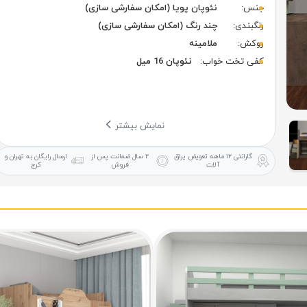
جنس:
نئوپان پویا (امکان سفارشی سازی)
رنگبندی:
چند رنگ (امکان سفارشی سازی)
روکش:
ملامینه
کفی تخت خواب:
نئوپان 16 میل
نمایش بیشتر
گارانتی ۱۲ ماهه
تعویض یراق
۲ سال ضمانت
پس از
ارسال رایگان
به تهران و
آلات
فروش
کرج