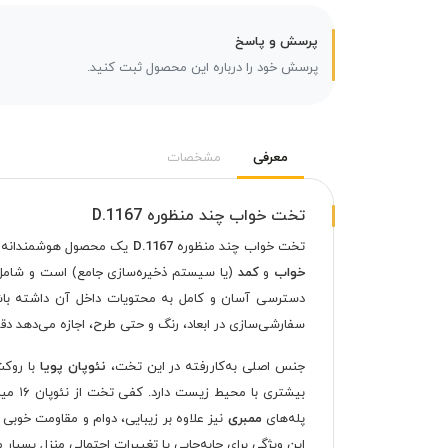
پرسش و پاسخ
پرسش خود را درباره این محصول ثبت کنید.
معرفی
مشخصات
تخت خواب چند منظوره D.1167
تخت خواب چند منظوره
D.1167
یک محصول هوشمندانه و ک
خواب
و
کمد
(یا سیستم ذخیره‌سازی جامع) است و شام
دسترسی آسان و کامل به محتویات داخل آن داشته باشی
سفارشی‌سازی در ابعاد، رنگ و حتی طرح، اجازه می‌دهد دق
جنس اصلی به‌کاررفته در این تخت،
نئوپان پویا
با رو
بیشتری با محیط زیست دارد. کفی تخت از نئوپان ۱۶ میل مقاوم ساخته شده و برای افزایش استحکام،
پله‌های
ممبری
نیز علاوه بر زیبایی، دوام و مقاومت خوبی 
این ویژگی برای جابه‌جایی یا تغییرات احتمالی منزل بسیار