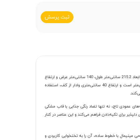
ثبت پرسش
بنیتا با طراحی نئوکلاسیک، ترکیبی شیک از رنگ‌های خنثی و مشکی با روکش ملامینه ضد خش ارائه می‌دهد. این تخت با ابعاد 215.2 سانتی‌متر طول، 140 سانتی‌متر عرض و ارتفاع
تاج 128 سانتی‌متر، از نئوپان و ترکیب MDF وکیوم شده ساخته شده و از اتصالات الیت بهره می‌برد. سایز تشک پیشنهادی 200×140 سانتی‌متر است و ارتفاع 40 سانتی‌متری وادار از کف، استفاده
‌کند.
ای عمودی تاج، نه تنها تضاد رنگی جذابی با قاب مشکی
لپذیر برای تکیه‌دادن فراهم می‌کند و این عناصر در کنار
ی مینیمال با خطوط ساده، آن را به تختخوابی کاربردی و