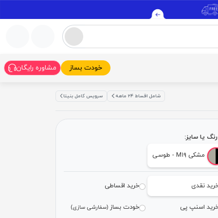
خودت بساز
مشاوره رایگان
شامل اقساط ۲۴ ماهه
سرویس کامل بنیتا
نگ یا سایز:
مشکی M۱۹ - طوسی
رید نقدی
خرید اقساطی
رید اسنپ پی
خودت بساز
(سفارشی سازی)