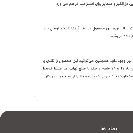
ی دل‌انگیز و متمایز برای استراحت فراهم می‌آورد.
برای آنکه در زمان ارسال تخت دو نفره بنیتا آسیب نبیند، با نایلون حباب‌دار بسته‌بندی می‌شود. در ضمن دکوچید ضمانت 12 ماهه و گارانتی 2 ساله برای این محصول در نظر گرفته است. ارسال برای
 داده می‌شود.
یز وجود دارد. همچنین می‌توانید این محصول را نقدی یا
اقساطی خریداری کنید. شرایط خرید اقساطی تخت خواب دو نفره با چک، اقساط 6، 12 و 24 ماهه و اسنپ پی است. شرایط در خرید اقساطی 6، 12 و 24 ماهه و چک با مبلغ نهایی هر قسط توسط
فت می‌شود. اگر هم قصد دارید تخت خواب دو نفره بنیتا را از اسنپ پی خریداری
نماد ها