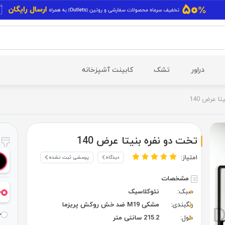
دراور
تشک
کابینت آشپزخانه
ا عرض 140
تخت دو نفره بنیتا عرض 140
ر
امتیاز:
دیدگاه
پرسشی ثبت نشده
مشخصات
سبک:
نئوکلاسیک
خ
رنگبندی:
مشکی M19 ضد خش روکش پریزما
خ
طول:
215.2 سانتی متر