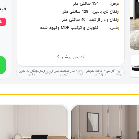
عرض:
154 سانتی متر
قیم
ارتفاع تاج بالایی:
128 سانتی متر
ارتفاع وادار از کف:
40 سانتی متر
۲۱% 
جنس:
نئوپان و ترکیب MDF وکیوم شده
نمایش بیشتر
گارانتی ۱۲ ماهه
تعویض
۲ سال ضمانت
پس از
ارسال رایگان
به تهران
یراق آلات
فروش
و کرج