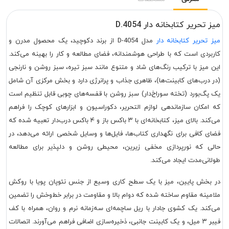
میز تحریر کتابخانه دار D.4054
میز تحریر کتابخانه‌ دار
مدل D-4054 از برند دکوچید، یک محصول مدرن و
کاربردی است که با طراحی هوشمندانه، فضای مطالعه و کار را بهینه می‌کند.
این میز با ترکیب رنگ‌های شاد و متنوع مانند سبز تیره، سبز روشن و نارنجی
(در درب‌های کابینت‌ها)، ظاهری جذاب و پرانرژی دارد و بخش مرکزی آن شامل
یک پگ‌بورد (تخته سوراخ‌دار) سبز روشن با قفسه‌های چوبی قابل تنظیم است
که امکان سازماندهی لوازم التحریر، دکوراسیون و ابزارهای کوچک را فراهم
می‌کند. بالای میز، کتابخانه‌ای با ۳ باکس باز و ۴ باکس درب‌دار تعبیه شده که
فضای کافی برای نگهداری کتاب‌ها، فایل‌ها و وسایل شخصی ارائه می‌دهد، در
حالی که نورپردازی مخفی زیرین، محیطی روشن و دلپذیر برای مطالعه
طولانی‌مدت ایجاد می‌کند.
در بخش پایین، میز با یک سطح کاری وسیع از جنس نئوپان پویا با روکش
ملامینه مقاوم ساخته شده که دوام بالا و مقاومت در برابر خط‌وخش را تضمین
می‌کند. یک کشوی جادار با ریل ساچمه‌ای سه‌زمانه نرم و روان، همراه با کف
فیبر ۳ میل، و یک کابینت جانبی، ذخیره‌سازی اضافی فراهم می‌آورند. اتصالات