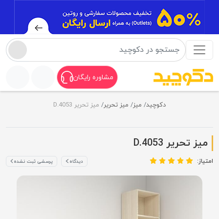
مشاوره رایگان
دکوچید
میز
میز تحریر
میز تحریر D.4053
میز تحریر D.4053
امتیاز:
دیدگاه
پرسشی ثبت نشده