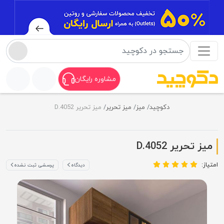
مشاوره رایگان
دکوچید
میز
میز تحریر
میز تحریر D.4052
میز تحریر D.4052
امتیاز:
دیدگاه
پرسشی ثبت نشده