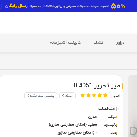
دراور
تشک
کابینت آشپزخانه
میز تحریر D.4051
امتیاز:
دیدگاه
پرسشی ثبت نشده
مشخصات
سبک:
مدرن
رنگبندی:
سفید (امکان سفارشی سازی)
ابعاد:
- (امکان سفارشی سازی)