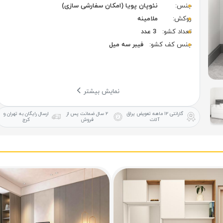
جنس:
نئوپان پویا (امکان سفارشی سازی)
روکش:
ملامینه
تعداد کشو:
3 عدد
جنس کف کشو:
فیبر سه میل
نمایش بیشتر
گارانتی ۱۲ ماهه
تعویض یراق
۲ سال ضمانت
پس از
ارسال رایگان
به تهران و
آلات
فروش
کرج