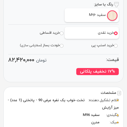
رنگ یا سایز:
سفید M۹۶
خرید نقدی
خرید اقساطی
خرید اسنپ پی
خودت بساز
(سفارشی سازی)
۸۲,۴۲۰,۰۰۰
قیمت:
تومان
۱۷% تخفیف پلکانی
مشخصات
اقلام تشکیل دهنده:
تخت خواب یک نفره عرض 90 - پاتختی (1 عدد) -
میز آرایش
رنگبندی:
سفید M96
سبک:
مدرن